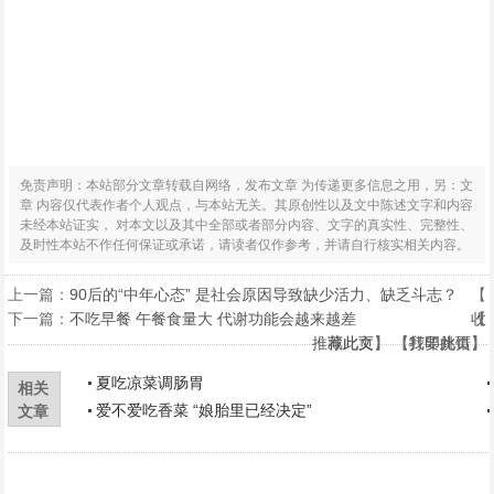
免责声明：本站部分文章转载自网络，发布文章 为传递更多信息之用，另：文
章 内容仅代表作者个人观点，与本站无关。其原创性以及文中陈述文字和内容
未经本站证实， 对本文以及其中全部或者部分内容、文字的真实性、完整性、
及时性本站不作任何保证或承诺，请读者仅作参考，并请自行核实相关内容。
上一篇：
90后的“中年心态” 是社会原因导致缺少活力、缺乏斗志？
【
下一篇：
不吃早餐 午餐食量大 代谢功能会越来越差
收
【
推荐此文
藏此页
】 【
】 【
打印此页
我要挑错
】
】
夏吃凉菜调肠胃
相关
爱不爱吃香菜 “娘胎里已经决定”
文章