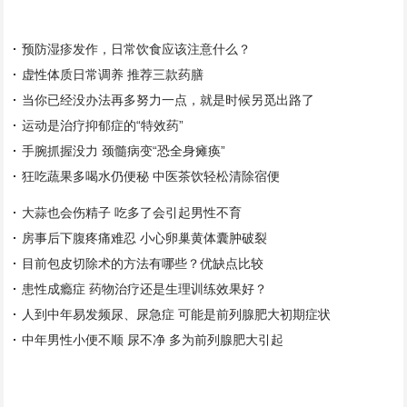
预防湿疹发作，日常饮食应该注意什么？
虚性体质日常调养 推荐三款药膳
当你已经没办法再多努力一点，就是时候另觅出路了
运动是治疗抑郁症的“特效药”
手腕抓握没力 颈髓病变“恐全身瘫痪”
狂吃蔬果多喝水仍便秘 中医茶饮轻松清除宿便
大蒜也会伤精子 吃多了会引起男性不育
房事后下腹疼痛难忍 小心卵巢黄体囊肿破裂
目前包皮切除术的方法有哪些？优缺点比较
患性成瘾症 药物治疗还是生理训练效果好？
人到中年易发频尿、尿急症 可能是前列腺肥大初期症状
中年男性小便不顺 尿不净 多为前列腺肥大引起