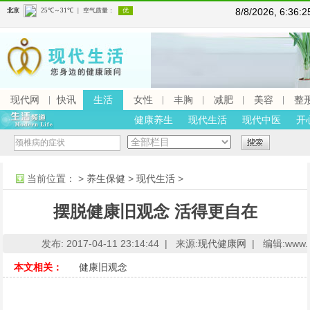
8/8/2026, 6:36
现代网
快讯
生活
女性
丰胸
减肥
美容
整
健康养生
现代生活
现代中医
开
当前位置：
>
养生保健
>
现代生活
>
摆脱健康旧观念 活得更自在
发布: 2017-04-11 23:14:44 |
来源:
现代健康网
|
编辑:www.xd
本文相关：
健康旧观念