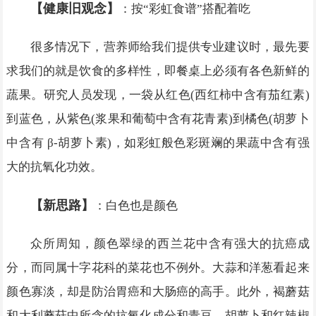
【健康旧观念】
：按“彩虹食谱”搭配着吃
很多情况下，营养师给我们提供专业建议时，最先要
求我们的就是饮食的多样性，即餐桌上必须有各色新鲜的
蔬果。研究人员发现，一袋从红色(西红柿中含有茄红素)
到蓝色，从紫色(浆果和葡萄中含有花青素)到橘色(胡萝卜
中含有 β-胡萝卜素)，如彩虹般色彩斑斓的果蔬中含有强
大的抗氧化功效。
【新思路】
：白色也是颜色
众所周知，颜色翠绿的西兰花中含有强大的抗癌成
分，而同属十字花科的菜花也不例外。大蒜和洋葱看起来
颜色寡淡，却是防治胃癌和大肠癌的高手。此外，褐蘑菇
和大利蘑菇中所含的抗氧化成分和青豆、胡萝卜和红辣椒