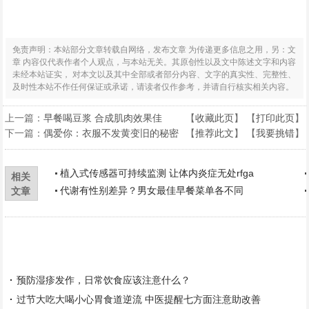
免责声明：本站部分文章转载自网络，发布文章 为传递更多信息之用，另：文
章 内容仅代表作者个人观点，与本站无关。其原创性以及文中陈述文字和内容
未经本站证实， 对本文以及其中全部或者部分内容、文字的真实性、完整性、
及时性本站不作任何保证或承诺，请读者仅作参考，并请自行核实相关内容。
上一篇：
早餐喝豆浆 合成肌肉效果佳
【
收藏此页
】 【
打印此页
】
下一篇：
偶爱你：衣服不发黄变旧的秘密
【
推荐此文
】 【
我要挑错
】
植入式传感器可持续监测 让体内炎症无处rfga
相关
代谢有性别差异？男女最佳早餐菜单各不同
文章
预防湿疹发作，日常饮食应该注意什么？
过节大吃大喝小心胃食道逆流 中医提醒七方面注意助改善