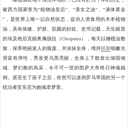
被西方国家誉为“植物油皇后”、“美女之油”、“液体黄金
”，是世界上唯一以自然状态，提供人类食用的木本植物
油，具有保健、护肤、驻颜的好处。史书记载，天生丽质
的埃及艳后克丽奥佩脱拉（Cleopatra），每天以橄榄油敷
脸，保养艳丽迷人的脸庞，并涂抹全身，维持
肌肤
细嫩光
滑富有弹性，秀发更乌黑亮丽，全身上下散发出倾国倾
城、梦幻般的风采，令不可一世的凯萨大帝终日神魂颠
倒。甚至生了孩子之后，依然可以迷倒罗马帝国的另一个
统治者安东尼为她魂牵梦萦。