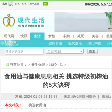
8/6/2026, 5:57
现代网
快讯
生活
女性
丰胸
减肥
美容
整
健康养生
现代生活
现代中医
开
当前位置：
>
养生保健
>
现代生活
>
食用油与健康息息相关 挑选特级初榨油
的5大诀窍
发布: 2024-01-09 23:19:58 |
来源:
现代健康网综合
|
编辑:ww
本文相关：
挑选食用油