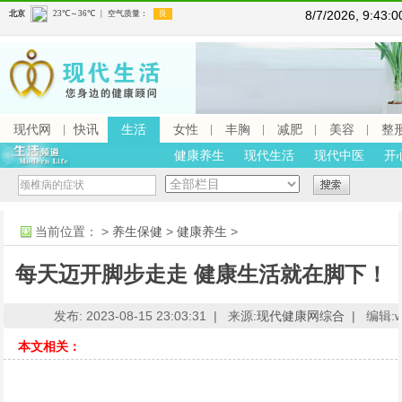
8/7/2026, 9:43
现代网
快讯
生活
女性
丰胸
减肥
美容
整
健康养生
现代生活
现代中医
开
当前位置：
>
养生保健
>
健康养生
>
每天迈开脚步走走 健康生活就在脚下！
发布: 2023-08-15 23:03:31 |
来源:
现代健康网综合
|
编辑:ww
本文相关：