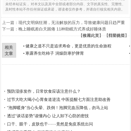
未经本站证实， 对本文以及其中全部或者部分内容、文字的真实性、完整性、
及时性本站不作任何保证或承诺，请读者仅作参考，并请自行核实相关内容。
上一篇：
现代文明病狂潮，无法解放的压力，导致健康问题日趋严重
下一篇：
晚上睡眠差白天困倦 11种助眠方式养成好睡体质
【
【
收藏此页
推荐此文
】 【
】 【
打印此页
我要挑错
】
】
健康之道不只是追求寿命，更是优质的生命旅程
相关
寒露养生吃柿子 润燥防寒护脾胃
文章
预防湿疹发作，日常饮食应该注意什么？
过节大吃大喝小心胃食道逆流 中医提醒七方面注意助改善
“泡脚暖身”当心头晕、跌倒！泡脚完血压降低，勿马上站
透过“谈话姿势”读懂内心 让人卸下心防的密技
口干、眼干，皮肤也干⋯⋯竟然是免疫系统出问