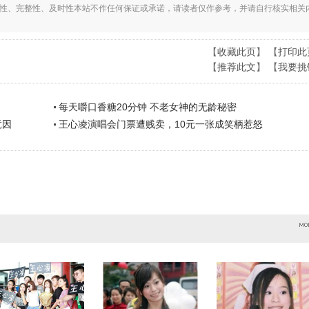
实性、完整性、及时性本站不作任何保证或承诺，请读者仅作参考，并请自行核实相关
【
收藏此页
】 【
打印此
【
推荐此文
】 【
我要挑
每天嚼口香糖20分钟 不老女神的无龄秘密
竟因
王心凌演唱会门票遭贱卖，10元一张成笑柄惹怒