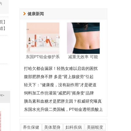
内
健康新闻
页
】
错
】
东国PT铂金修护系
减重无效率 可能
打哈欠都会漏尿！轻熟女难以启齿的困扰
腹部肥胖身不胖 多是“肾上腺疲劳”引起
轻天下：“健康瘦，没有副作用”才是硬道
饲料加工作坊灌装“减肥药”摇身变“品牌
胰岛素和血糖才是肥胖主因？权威研究曝真
东国水光升级二类国械，PT铂金透明质酸上
养生保健
美体塑身
妇科疾病
美丽蜕变