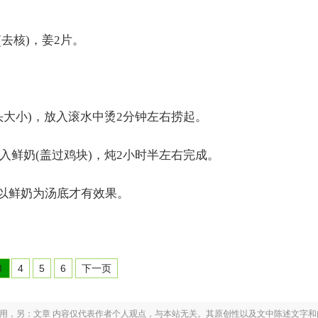
去核)，姜2片。
大小)，放入滚水中烫2分钟左右捞起。
鲜奶(盖过鸡块)，炖2小时半左右完成。
鲜奶为汤底才有效果。
3
4
5
6
下一页
之用，另：文章 内容仅代表作者个人观点，与本站无关。其原创性以及文中陈述文字和