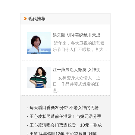
现代推荐
娱乐圈 明眸善睐绝非天成
近年来，各大卫视的综艺娱
乐节目令人目不暇接，各大...
江一燕展迷人微笑 女神变
女神变身大众情人，近
日，作品井喷式爆发的江一
燕...
每天嚼口香糖20分钟 不老女神的无龄
王心凌私照遭前任泄露！与姚元浩分手
王心凌演唱会门票遭贱卖，10元一张成
出道14年假唱12年 王心凌被批“对嘴