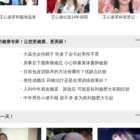
王心凌穿和服泡温泉
王心凌出道14年假唱
王心凌罩杯变形记：
的健康专家！让您更健康、更美丽！
大蒜也会伤精子 吃多了会引起男性不育
房事后下腹疼痛难忍 小心卵巢黄体囊肿破裂
目前包皮切除术的方法有哪些？优缺点比较
患性成瘾症 药物治疗还是生理训练效果好？
人到中年易发频尿、尿急症 可能是前列腺肥大初期症状
中年男性小便不顺 尿不净 多为前列腺肥大引起
每一天！