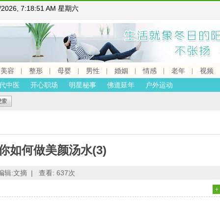
8/2026, 7:18:52 AM 星期六
美容
整形
母婴
男性
婚姻
情感
老年
视频
代中医
开心职场
明星秘事
佛道延年
户外运动
你如何做美颜汤水(3)
编辑:文摘 |
查看:
637次