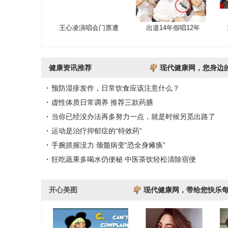
王心凌演唱会门票遭
出道14年假唱12年
健康资讯推荐
现代健康网，您身边
预防湿疹发作，日常饮食应该注意什么？
虚性体质日常调养 推荐三款药膳
当你已经没办法再多努力一点，就是时候另觅出路了
运动是治疗抑郁症的“特效药”
手腕抓握没力 颈髓病变“恐全身瘫痪”
狂吃蔬果多喝水仍便秘 中医茶饮轻松清除宿便
开心美图
现代健康网，带给您快乐