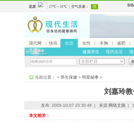
8/
现代网
快讯
生活
女性
丰胸
减肥
健康养生
现代生活
现
当前位置：
>
养生保健
>
明星秘事
>
刘嘉玲教
发布: 2009-10-07 23:30:48 |
来源:
网络文摘
|
本文相关：