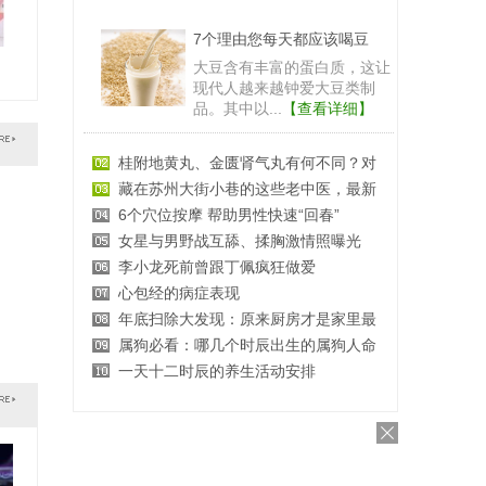
7个理由您每天都应该喝豆
大豆含有丰富的蛋白质，这让
现代人越来越钟爱大豆类制
品。其中以...
【查看详细】
桂附地黄丸、金匮肾气丸有何不同？对
藏在苏州大街小巷的这些老中医，最新
6个穴位按摩 帮助男性快速“回春”
女星与男野战互舔、揉胸激情照曝光
李小龙死前曾跟丁佩疯狂做爱
心包经的病症表现
年底扫除大发现：原来厨房才是家里最
属狗必看：哪几个时辰出生的属狗人命
一天十二时辰的养生活动安排