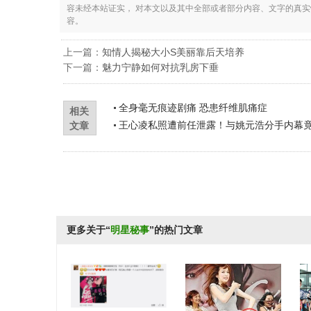
容未经本站证实， 对本文以及其中全部或者部分内容、文字的真
容。
上一篇：
知情人揭秘大小S美丽靠后天培养
下一篇：
魅力宁静如何对抗乳房下垂
全身毫无痕迹剧痛 恐患纤维肌痛症
相关
王心凌私照遭前任泄露！与姚元浩分手内幕
文章
更多关于“
明星秘事
”的热门文章