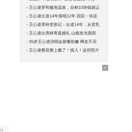
王心凌穿和服泡温泉，自称10块钱就让
王心凌出道14年假唱12年 回应：你还
王心凌罩杯变形记：出道14年，从贫乳
王心凌出席林宥嘉婚礼 山根发光面部
35岁王心凌演唱会装嗲扮嫩 网友不买
王心凌整容整上瘾了！慎入！这些照片
内