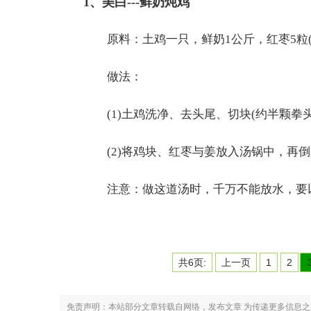
1、美白---鲜奶炖鸡
原料：土鸡一只，鲜奶1公斤，红枣5粒(
做法：
(1)土鸡洗净、去头尾、切块(约半颗拳头
(2)将鸡块、红枣与姜放入汤锅中，再倒入
注意：做这道汤时，千万不能放水，要以
共6页:
上一页
1
2
免责声明：本站部分文章转载自网络，发布文章 为传递更多信息