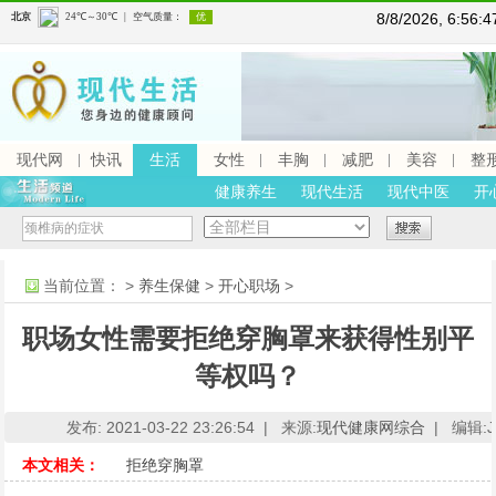
8/8/2026, 6:56
现代网
快讯
生活
女性
丰胸
减肥
美容
整
健康养生
现代生活
现代中医
开
当前位置：
>
养生保健
>
开心职场
>
职场女性需要拒绝穿胸罩来获得性别平
等权吗？
发布: 2021-03-22 23:26:54 |
来源:
现代健康网综合
|
编辑:J
本文相关：
拒绝穿胸罩