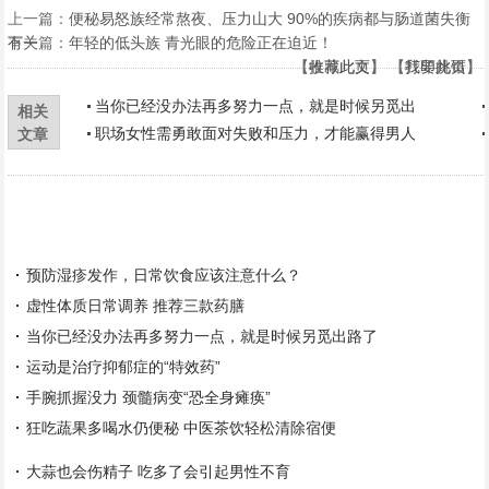
上一篇：
便秘易怒族经常熬夜、压力山大 90%的疾病都与肠道菌失衡
有关
下一篇：
年轻的低头族 青光眼的危险正在迫近！
【
【
收藏此页
推荐此文
】 【
】 【
打印此页
我要挑错
】
】
当你已经没办法再多努力一点，就是时候另觅出
相关
职场女性需勇敢面对失败和压力，才能赢得男人
文章
预防湿疹发作，日常饮食应该注意什么？
虚性体质日常调养 推荐三款药膳
当你已经没办法再多努力一点，就是时候另觅出路了
运动是治疗抑郁症的“特效药”
手腕抓握没力 颈髓病变“恐全身瘫痪”
狂吃蔬果多喝水仍便秘 中医茶饮轻松清除宿便
大蒜也会伤精子 吃多了会引起男性不育